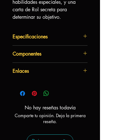
habilidades especiales, y una
carta de Rol secreta para
determinar su objetivo.
Especificaciones
Autor:
Emiliano Sciarra
Componentes
Arte:
Alex Pierangelini
Mecánicas:
Comunicación limitada,
7 cartas de rol: 1 sheriff, 2
Cooperativo, Equipos, Memoria,
Enlaces
alguaciles, 3 forajidos y 1
Push your luck
renegado
Complejidad:
Baja
¿como jugar?
16 cartas de personajes
80 cartas de juego
7 cartas de resumen
7 tableros de cartulina
No hay reseñas todavía
30 fichas de bala de cartón
Comparte tu opinión. Deja la primera
Reglamento
reseña.