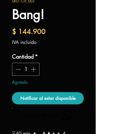
SKU: CH_003
Bang!
Precio
$ 144.900
IVA incluido
Cantidad
*
Agotado
Notificar al estar disponible
Compra en WhatsApp
⌛40 min •. 👨‍👩‍👧‍👦 4-