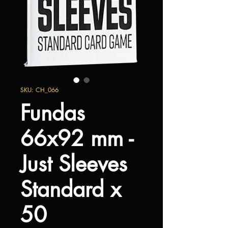
SKU: CH_066
Fundas
66x92 mm -
Just Sleeves
Standard x
50