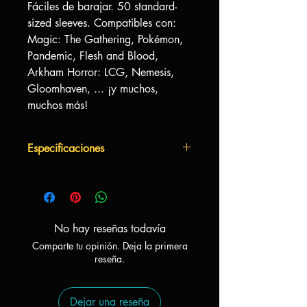
Fáciles de barajar. 50 standard-
sized sleeves. Compatibles con:
Magic: The Gathering, Pokémon,
Pandemic, Flesh and Blood,
Arkham Horror: LCG, Nemesis,
Gloomhaven, ... ¡y muchos,
muchos más!
Especificaciones
Dimensiones Sleeve:
66x92mm
Para cartas de hasta:
64x90mm
Material:
Libre de ácidos y PVC
No hay reseñas todavía
Comparte tu opinión. Deja la primera
reseña.
Dejar una reseña