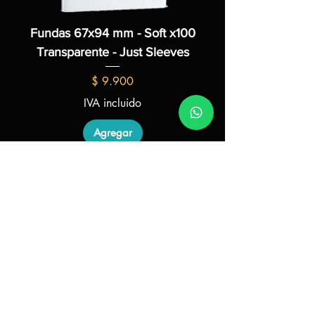
Fundas 67x94 mm - Soft x100
Fundas 62x94 m
Transparente - Just Sleeves
Precio
$ 9.900
IVA incluido
Agregar
PRODUCTOS
Juegos de mesa
Blog