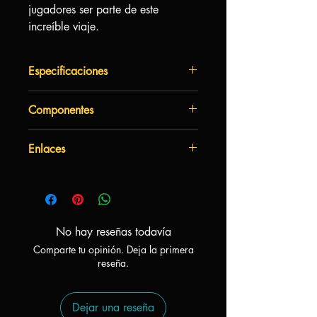
jugadores ser parte de este
increíble viaje.
Especificaciones
Autor:
Elizabeth Hargrave
Componentes
Arte:
Matt Paquette & Co., Indi
Maverick
50 Marcadores de mariposa de
Mecánicas:
Movimiento en
Enlaces
madera
cuadrícula, cuadrícula hexagonal,
20 Tarjetas de objetivo de
puntos de movimiento, colección de
¿como jugar?
temporada
conjuntos, orden de turnos: basado
1 Dado de flores
en estadísticas
120 Fichas de flores
Complejidad:
Baja
5 Marcadores de puntajes
No hay reseñas todavía
1 Tablero de mapa
Comparte tu opinión. Deja la primera
6 Fichas de habilidad de ciclo de
reseña.
vida
36 Tarjetas de acción
1 Tablero de estación de paso
Dejar una reseña
60 Tarjetas de ciclo de vida