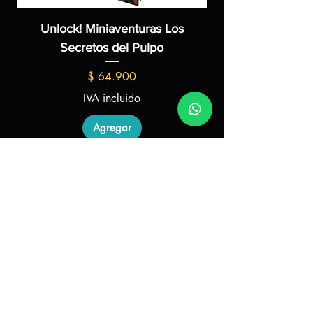
Unlock! Miniaventuras Los
Unlock! Miniaven
Secretos del Pulpo
Precio
$ 64.900
IVA incluido
Agregar
PRODUCTOS
Juegos de mesa
Blog