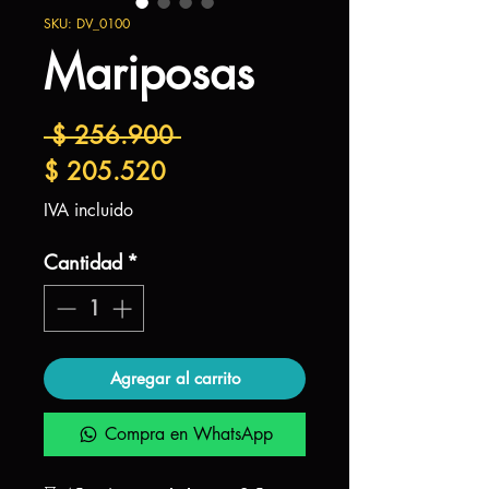
SKU: DV_0100
Mariposas
Precio
 $ 256.900 
Precio
$ 205.520
de
IVA incluido
oferta
Cantidad
*
Agregar al carrito
Compra en WhatsApp