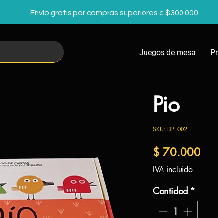
Envío gratis por compras superiores a $300.000
Juegos de mesa
P
Pio
SKU: DP_002
Pre
$ 70.000
IVA incluido
Cantidad
*