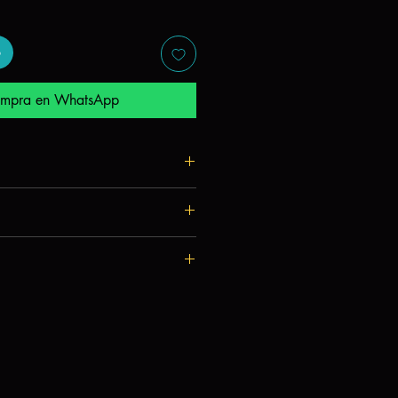
mpra en WhatsApp
cción de cartas y reconocimiento de
mpada con serigrafía
o de regals de juego
a
nes
ección