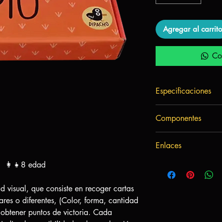
Agregar al carrito
Co
Especificaciones
Autor:
Dipacho
Componentes
Arte:
Dipacho
Mecánicas:
Recole
1 cartuchera esta
patrones.
Enlaces
1 plegable impres
Complejidad:
Baj
64 cartas ave
¿como jugar?
. 👩‍👧8 edad
8 cartas de misio
6 cartas de recol
d visual, que consiste en recoger cartas
ares o diferentes, (Color, forma, cantidad
 obtener puntos de victoria. Cada