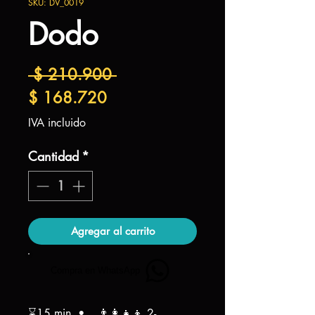
SKU: DV_0019
Dodo
Precio
 $ 210.900 
Precio
$ 168.720
de
IVA incluido
oferta
Cantidad
*
Agregar al carrito
Compra en WhatsApp
⌛15 min •. 👨‍👩‍👧‍👦 2-