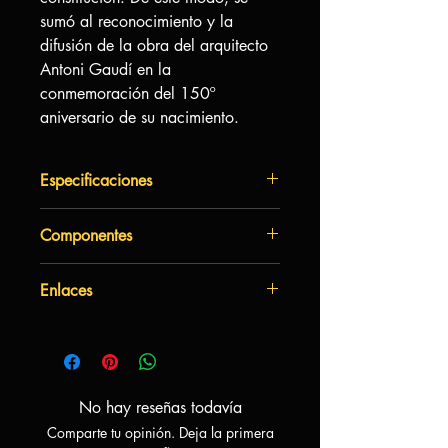
sumó al reconocimiento y la
difusión de la obra del arquitecto
Antoni Gaudí en la
conmemoración del 150º
aniversario de su nacimiento.
Especificaciones
Autor:
Oriol Comas
Componentes
Arte:
Mecánicas:
Colocación de losetas,
84 baldosas
Construcción de patrones.
Enlaces
150 fichas
Complejidad:
Media
12 cartas y un reglamento.
¿como jugar?
No hay reseñas todavía
Comparte tu opinión. Deja la primera