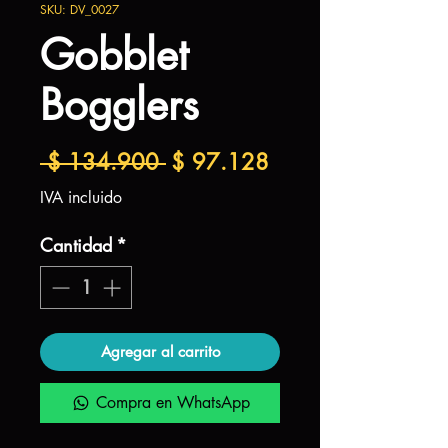
SKU: DV_0027
Gobblet
Bogglers
Precio
Precio
 $ 134.900 
$ 97.128
de
IVA incluido
oferta
Cantidad
*
Agregar al carrito
Compra en WhatsApp