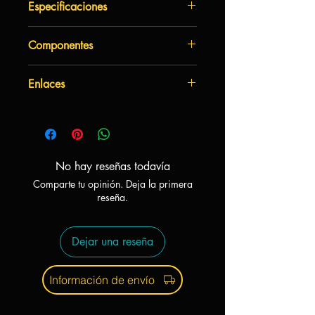
Especificaciones
Autor:
Thierry Denoual
Componentes
Arte:
Mecánicas:
Infantiles, abstracto,
1 Rejilla de madera
memoria, gestión de mazo
Enlaces
12 Gobblers de madera
Complejidad:
Baja
instrucciones
¿como jugar?
No hay reseñas todavía
Comparte tu opinión. Deja la primera
reseña.
Dejar una reseña
Información de envío