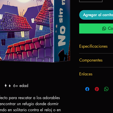
Agregar al carrito
Co
Especificaciones
Autor:
Antoine Ba
Componentes
Arte:
Stéphane Esc
Mecánicas:
Conexi
48 cartas, incluid
Complejidad:
Baj
Enlaces
¿como jugar?
. 👩‍👧 6+ edad
fecto para rescatar a los adorables
 encontrar un refugio donde dormir
ndo en solitario contra el reloj o en