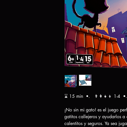
⌛ 15 min •. 👨‍👩‍👧‍👦 1-4 •
¡No sin mi gato! es el juego per
gatitos callejeros y ayudarlos a
calentitos y seguros. Ya sea juga