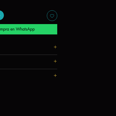
mpra en WhatsApp
uza
apa, Arnu West
ones, tablero modular
as 5 cartas de reglas
a